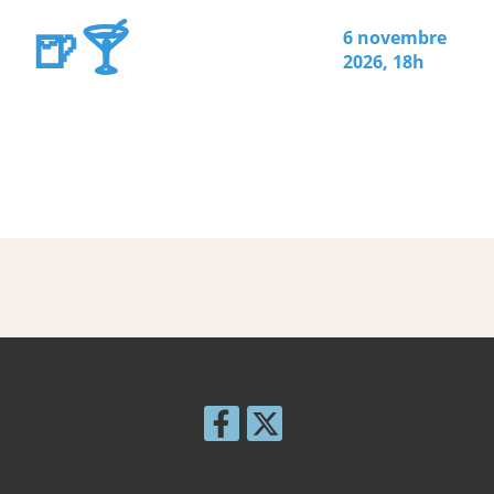
🍺🍸
6 novembre
2026, 18h